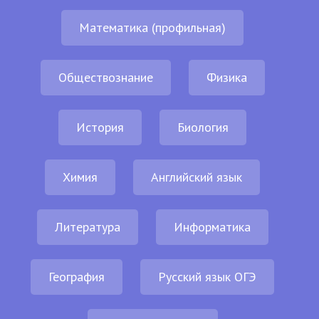
Математика (профильная)
Обществознание
Физика
История
Биология
Химия
Английский язык
Литература
Информатика
География
Русский язык ОГЭ