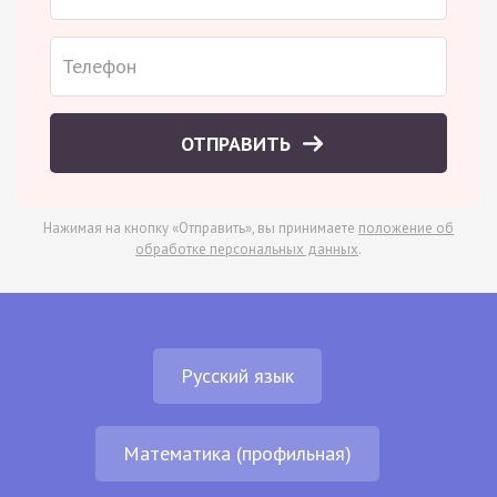
ОТПРАВИТЬ
Нажимая на кнопку «Отправить», вы принимаете
положение об
обработке персональных данных
.
Русский язык
Математика (профильная)