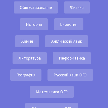
Обществознание
Физика
История
Биология
Химия
Английский язык
Литература
Информатика
География
Русский язык ОГЭ
Математика ОГЭ