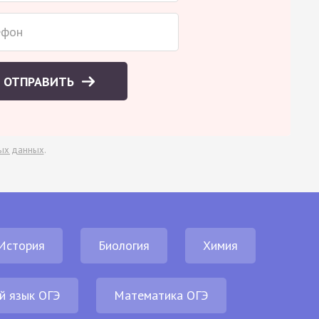
ОТПРАВИТЬ
ых данных
.
История
Биология
Химия
й язык ОГЭ
Математика ОГЭ