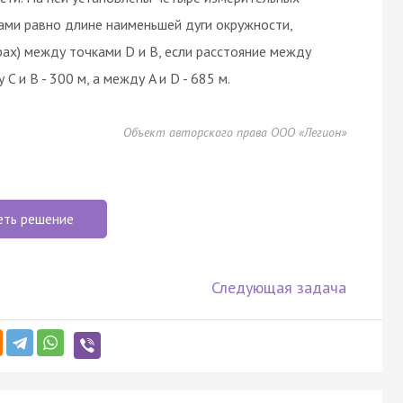
чками равно длине наименьшей дуги окружности,
рах) между точками D и B, если расстояние между
C и B - 300 м, а между A и D - 685 м.
Объект авторского права ООО «Легион»
еть решение
Следующая задача