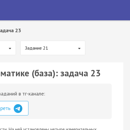
адача 23
Задание 21
матике (база): задача 23
аданий в тг-канале:
треть
сти. На ней установлены четыре измерительных