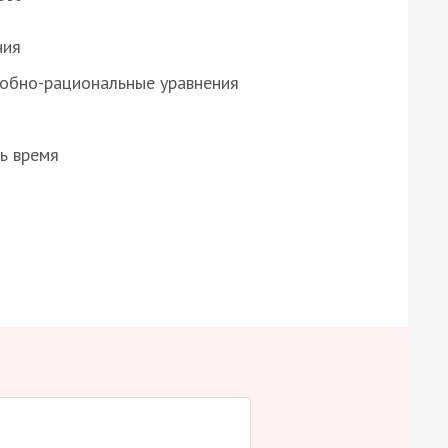
ния
робно-рациональные уравнения
ь время