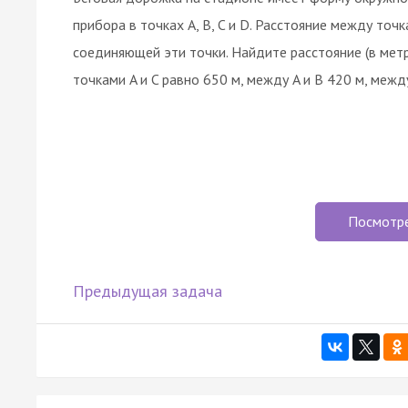
прибора в точках A, B, C и D. Расстояние между то
соединяющей эти точки. Найдите расстояние (в мет
точками A и C равно 650 м, между A и B 420 м, между 
Посмотр
Предыдущая задача