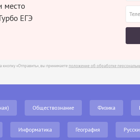
и место
Турбо ЕГЭ
а кнопку «Отправить», вы принимаете
положение об обработке персональн
ная)
Обществознание
Физика
Информатика
География
Русски