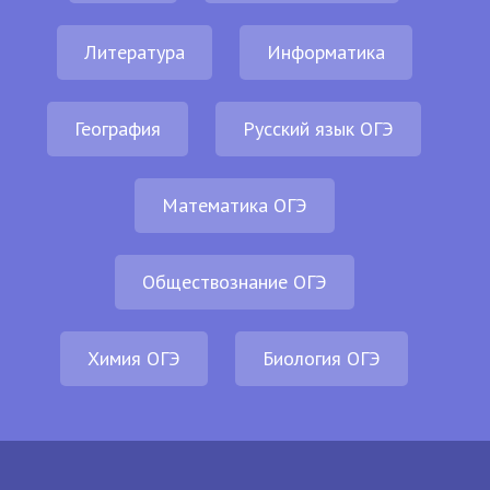
Литература
Информатика
География
Русский язык ОГЭ
Математика ОГЭ
Обществознание ОГЭ
Химия ОГЭ
Биология ОГЭ