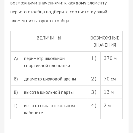
возможными значениями: к каждому элементу
первого столбца подберите соответствующий
элемент из второго столбца.
ВЕЛИЧИНЫ
ВОЗМОЖНЫЕ
ЗНАЧЕНИЯ
А)
периметр школьной
м
1
)
370
спортивной площадки
Б)
диаметр цирковой арены
см
2
)
70
В)
высота школьной парты
м
3
)
13
Г)
высота окна в школьном
м
4
)
2
кабинете