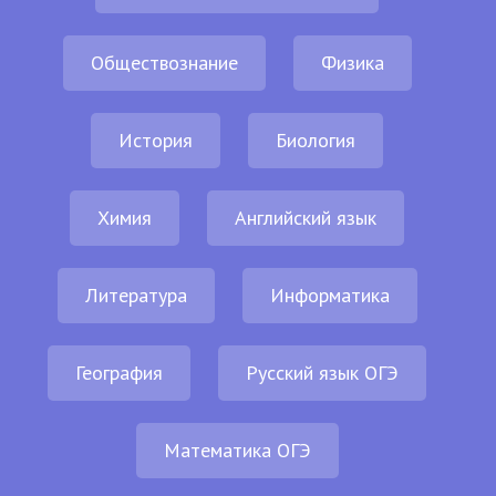
Обществознание
Физика
История
Биология
Химия
Английский язык
Литература
Информатика
География
Русский язык ОГЭ
Математика ОГЭ