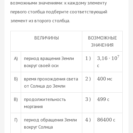
возможными значениями: к каждому элементу
первого столбца подберите соответствующий
элемент из второго столбца.
ВЕЛИЧИНЫ
ВОЗМОЖНЫЕ
ЗНАЧЕНИЯ
7
А)
период вращения Земли
1
)
3
,
16
⋅
10
вокруг своей оси
с
Б)
время прохождения света
мc
2
)
400
от Солнца до Земли
В)
продолжительность
с
3
)
499
моргания
Г)
период обращения Земли
с
4
)
86400
вокруг Солнца