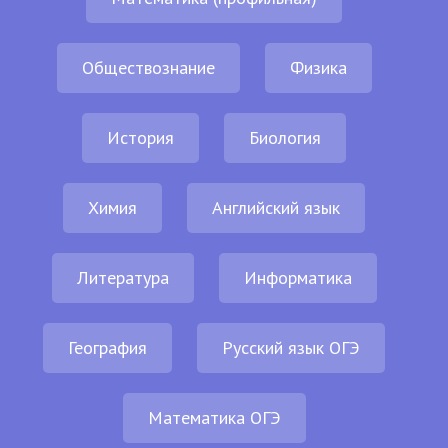
Обществознание
Физика
История
Биология
Химия
Английский язык
Литература
Информатика
География
Русский язык ОГЭ
Математика ОГЭ