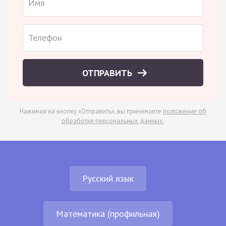
ОТПРАВИТЬ
Нажимая на кнопку «Отправить», вы принимаете
положение об
обработке персональных данных
.
Русский язык
Математика (профильная)