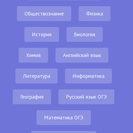
Обществознание
Физика
История
Биология
Химия
Английский язык
Литература
Информатика
География
Русский язык ОГЭ
Математика ОГЭ