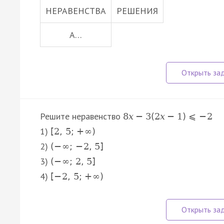
НЕРАВЕНСТВА
РЕШЕНИЯ
А…
Решите неравенство
8
x
−
3
(
2
x
−
1
)
⩽
−
2
1)
[
2
,
5
;
+
∞
)
2)
(
−
∞
;
−
2
,
5
]
3)
(
−
∞
;
2
,
5
]
4)
[
−
2
,
5
;
+
∞
)