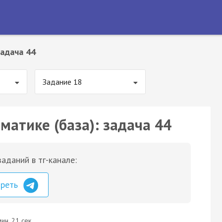
адача 44
Задание 18
матике (база): задача 44
аданий в тг-канале:
треть
ин. 21 сек.