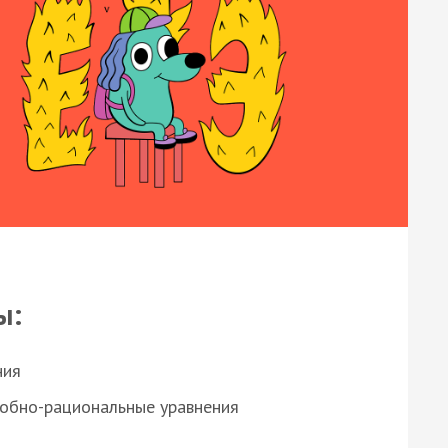
ы:
ния
робно-рациональные уравнения