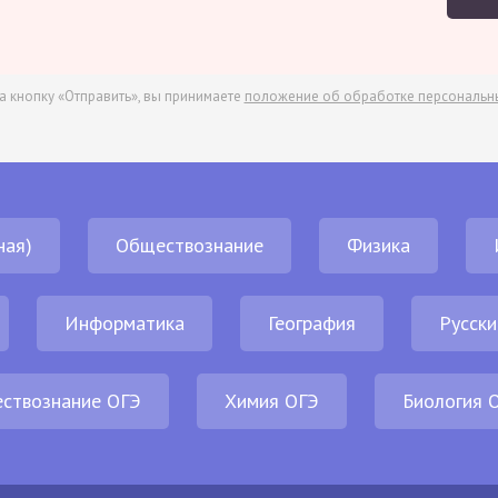
а кнопку «Отправить», вы принимаете
положение об обработке персональн
ная)
Обществознание
Физика
Информатика
География
Русски
ствознание ОГЭ
Химия ОГЭ
Биология 