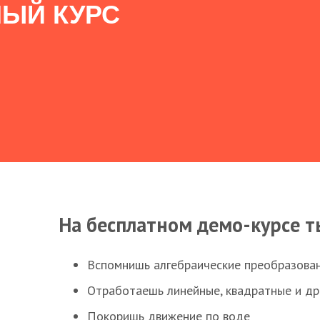
ЫЙ КУРС
На бесплатном демо-курсе т
Вспомнишь алгебраические преобразова
Отработаешь линейные, квадратные и д
Покоришь движение по воде