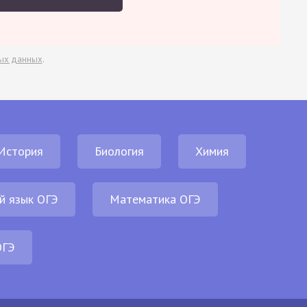
ых данных
.
История
Биология
Химия
й язык ОГЭ
Математика ОГЭ
ОГЭ