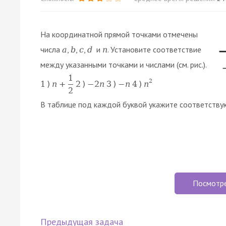
На координатной прямой точками отмечены
числа
,
,
,
и
. Установите соответствие
a
b
c
d
n
между указанными точками и числами (см. рис.).
1
2
1
)
n
+
2
)
−
2
n
3
)
−
n
4
)
n
2
В таблице под каждой буквой укажите соответству
Посмотр
Предыдущая задача