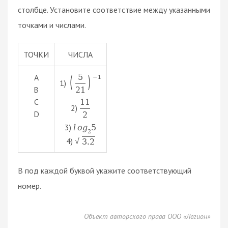
столбце. Установите соответствие между указанными
точками и числами.
ТОЧКИ
ЧИСЛА
A
5
(
)
−
1
1)
B
21
C
11
2)
D
2
3)
l
o
g
5
2
4)
3.2
√
В под каждой буквой укажите соответствующий
номер.
Объект авторского права ООО «Легион»