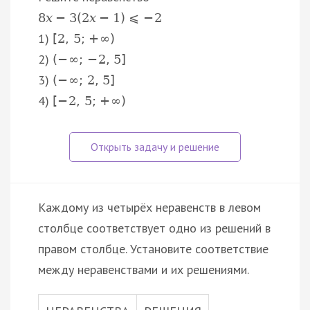
8
x
−
3
(
2
x
−
1
)
⩽
−
2
1)
[
2
,
5
;
+
∞
)
2)
(
−
∞
;
−
2
,
5
]
3)
(
−
∞
;
2
,
5
]
4)
[
−
2
,
5
;
+
∞
)
Каждому из четырёх неравенств в левом
столбце соответствует одно из решений в
правом столбце. Установите соответствие
между неравенствами и их решениями.