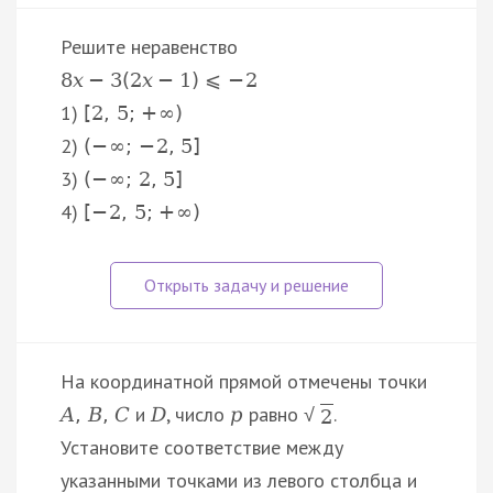
Решите неравенство
8
x
−
3
(
2
x
−
1
)
⩽
−
2
1)
[
2
,
5
;
+
∞
)
2)
(
−
∞
;
−
2
,
5
]
3)
(
−
∞
;
2
,
5
]
4)
[
−
2
,
5
;
+
∞
)
На координатной прямой отмечены точки
и
, число
равно
.
A
,
B
,
C
D
p
√
2
Установите соответствие между
указанными точками из левого столбца и