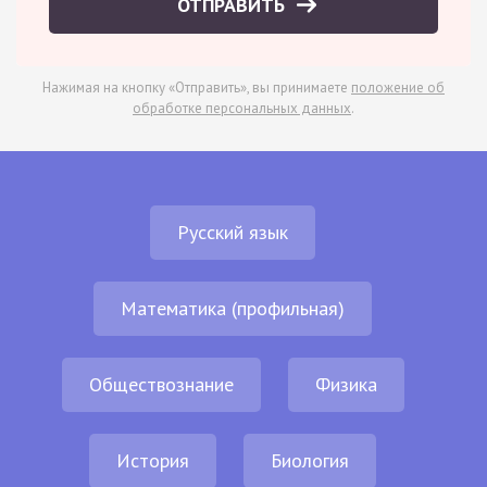
ОТПРАВИТЬ
Нажимая на кнопку «Отправить», вы принимаете
положение об
обработке персональных данных
.
Русский язык
Математика (профильная)
Обществознание
Физика
История
Биология