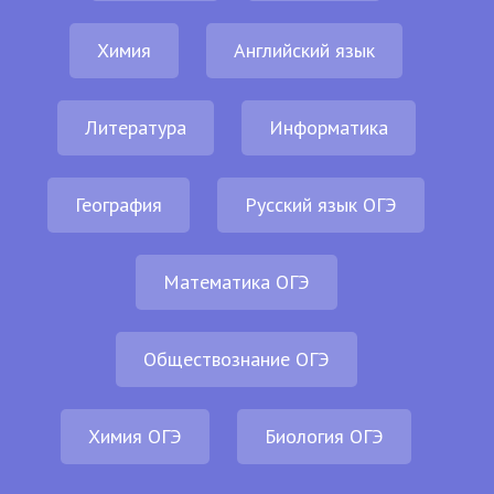
Химия
Английский язык
Литература
Информатика
География
Русский язык ОГЭ
Математика ОГЭ
Обществознание ОГЭ
Химия ОГЭ
Биология ОГЭ