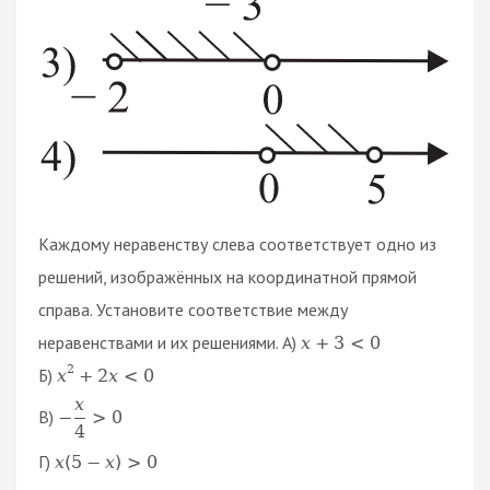
Каждому неравенству слева соответствует одно из
решений, изображённых на координатной прямой
справа. Установите соответствие между
неравенствами и их решениями. А)
x
+
3
<
0
2
Б)
x
+
2
x
<
0
x
В)
−
>
0
4
Г)
x
(
5
−
x
)
>
0