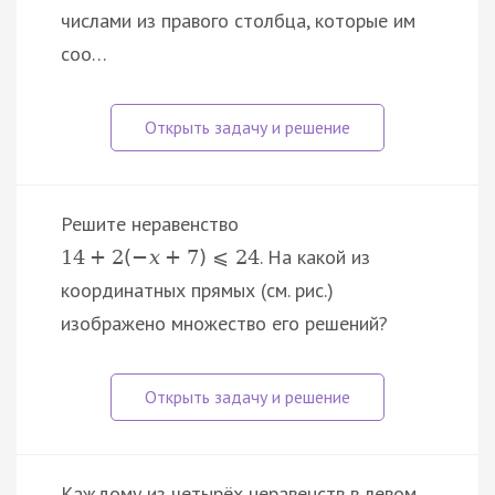
числами из правого столбца, которые им
соо…
Решите неравенство
. На какой из
14
+
2
(
−
x
+
7
)
⩽
24
координатных прямых (см. рис.)
изображено множество его решений?
Каждому из четырёх неравенств в левом