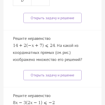
D
Решите неравенство
. На какой из
14
+
2
(
−
x
+
7
)
⩽
24
координатных прямых (см. рис.)
изображено множество его решений?
Решите неравенство
8
x
−
3
(
2
x
−
1
)
⩽
−
2