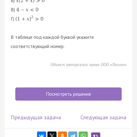
Б)
x
(
2
+
x
)
>
0
В)
4
−
x
<
0
2
Г)
(
1
+
x
)
>
0
В таблице под каждой буквой укажите
соответствующий номер.
Объект авторского права ООО «Легион»
Посмотреть решение
Предыдущая задача
Следующая задача