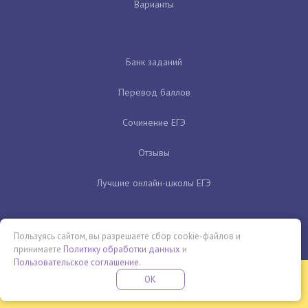
Варианты
Банк заданий
Перевод баллов
Сочинение ЕГЭ
Отзывы
Лучшие онлайн-школы ЕГЭ
Пользуясь сайтом, вы разрешаете сбор cookie-файлов и
принимаете
Политику обработки данных
и
Пользовательское соглашение
.
Бесплатная летняя школа
OK
ПОДРОБНЕЕ
ПРОВЕДИ ЭТО ЛЕТО С ПОЛЬЗОЙ