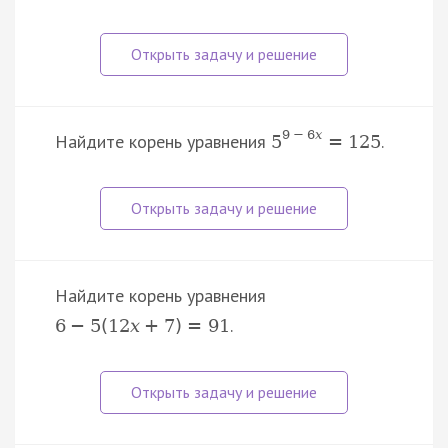
9
−
6
x
Найдите корень уравнения
.
5
=
125
Найдите корень уравнения
.
6
−
5
(
12
x
+
7
)
=
91