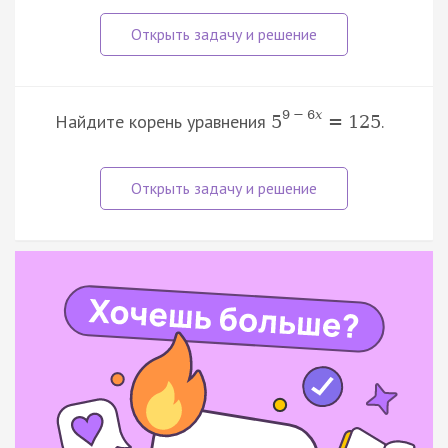
9
−
6
x
Найдите корень уравнения
.
5
=
125