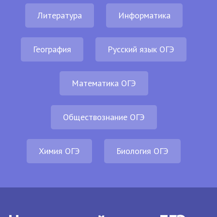
Литература
Информатика
География
Русский язык ОГЭ
Математика ОГЭ
Обществознание ОГЭ
Химия ОГЭ
Биология ОГЭ