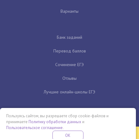
Варианты
Банк заданий
Перевод баллов
Сочинение ЕГЭ
Отзывы
Лучшие онлайн-школы ЕГЭ
Пользуясь сайтом, вы разрешаете сбор cookie-файлов и
принимаете
Политику обработки данных
и
Пользовательское соглашение
.
Бесплатная летняя школа
OK
ПОДРОБНЕЕ