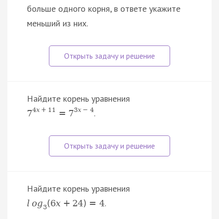
больше одного корня, в ответе укажите
меньший из них.
Найдите корень уравнения
4
x
+
11
3
x
−
4
.
7
=
7
Найдите корень уравнения
.
l
o
g
(
6
x
+
24
)
=
4
3