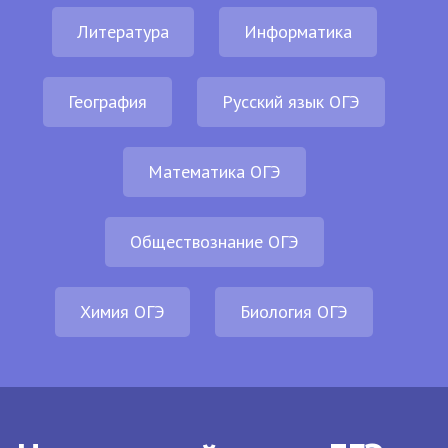
Литература
Информатика
География
Русский язык ОГЭ
Математика ОГЭ
Обществознание ОГЭ
Химия ОГЭ
Биология ОГЭ