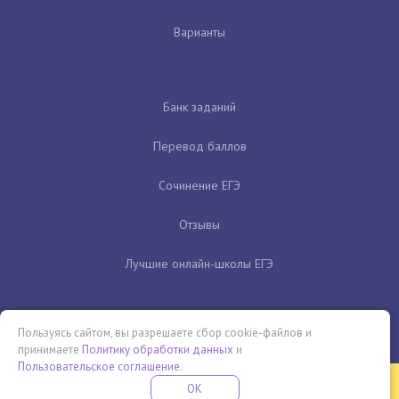
Варианты
Банк заданий
Перевод баллов
Сочинение ЕГЭ
Отзывы
Лучшие онлайн-школы ЕГЭ
Пользуясь сайтом, вы разрешаете сбор cookie-файлов и
принимаете
Политику обработки данных
и
Пользовательское соглашение
.
Бесплатная летняя школа
OK
ПОДРОБНЕЕ