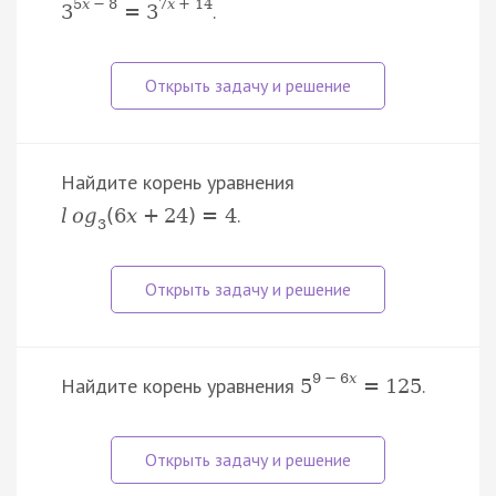
5
x
−
8
7
x
+
14
.
3
=
3
Найдите корень уравнения
.
l
o
g
(
6
x
+
24
)
=
4
3
9
−
6
x
Найдите корень уравнения
.
5
=
125