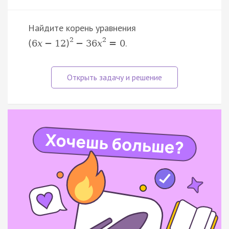
Найдите корень уравнения
2
2
.
(
6
x
−
12
)
−
36
x
=
0