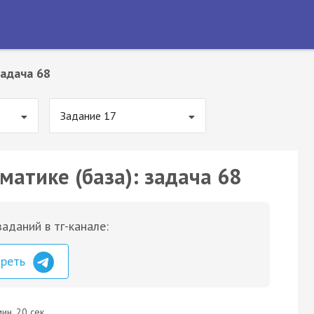
адача 68
Задание 17
матике (база): задача 68
аданий в тг-канале:
треть
ин. 20 сек.