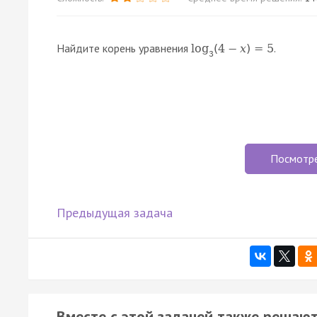
Найдите корень уравнения
.
log
(
4
−
x
)
=
5
3
Посмотр
Предыдущая задача
Вместе с этой задачей также решают