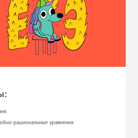
ы:
ния
робно-рациональные уравнения