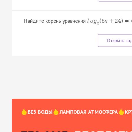
Найдите корень уравнения
l
o
g
(
6
x
+
24
)
=
3
БЕЗ ВОДЫ
ЛАМПОВАЯ АТМОСФЕРА
КР