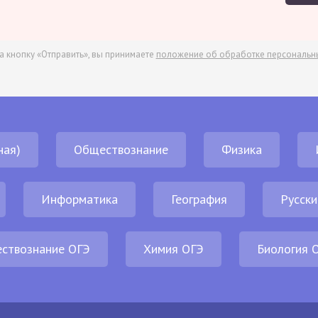
а кнопку «Отправить», вы принимаете
положение об обработке персональн
ная)
Обществознание
Физика
Информатика
География
Русски
ствознание ОГЭ
Химия ОГЭ
Биология 