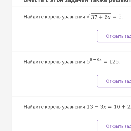
Найдите корень уравнения
.
=
5
√
37
+
6
x
9
−
6
x
Найдите корень уравнения
.
5
=
125
Найдите корень уравнения
13
−
3
x
=
16
+
2