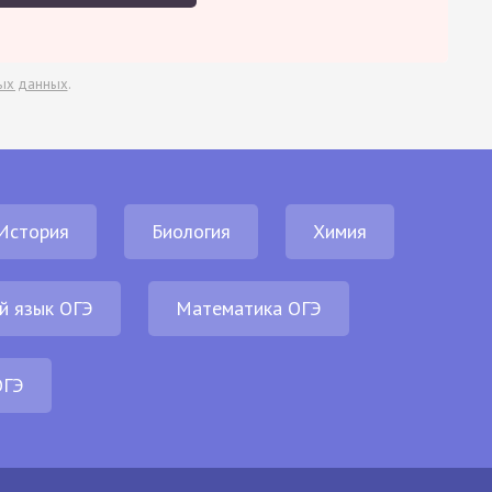
ых данных
.
История
Биология
Химия
й язык ОГЭ
Математика ОГЭ
ОГЭ