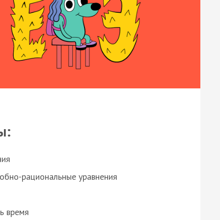
ы:
ния
робно-рациональные уравнения
ь время