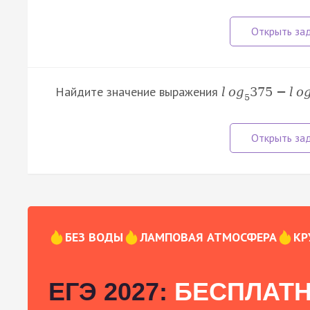
Найдите значение выражения
l
o
g
375
−
l
o
5
БЕЗ ВОДЫ
ЛАМПОВАЯ АТМОСФЕРА
КР
ЕГЭ 2027:
БЕСПЛАТН