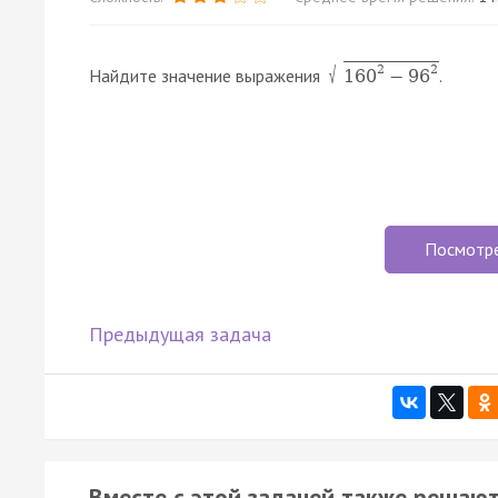
√
2
2
Найдите значение выражения
.
160
−
96
Посмотр
Предыдущая задача
Вместе с этой задачей также решают