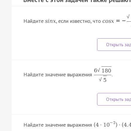
√
Найдите
, если известно, что
s
i
n
x
c
o
s
x
=
−
6
√
180
Найдите значение выражения
.
√
5
−
2
Найдите значение выражения
(
4
·
10
)
·
(
4.