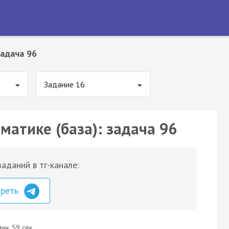
адача 96
Задание 16
матике (база): задача 96
аданий в тг-канале:
треть
ин. 59 сек.