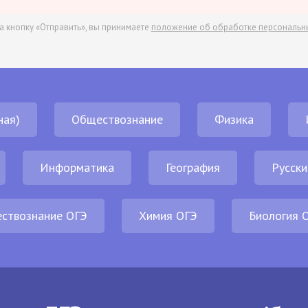
а кнопку «Отправить», вы принимаете
положение об обработке персональн
ная)
Обществознание
Физика
Информатика
География
Русски
ствознание ОГЭ
Химия ОГЭ
Биология 