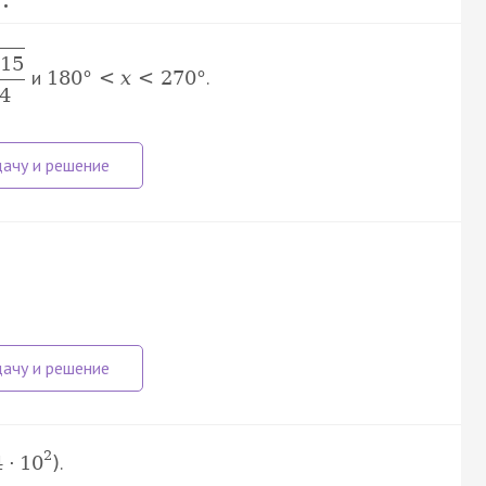
15
и
.
180
°
<
x
<
270
°
4
2
.
4
·
10
)