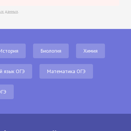
ых данных
.
История
Биология
Химия
й язык ОГЭ
Математика ОГЭ
ОГЭ