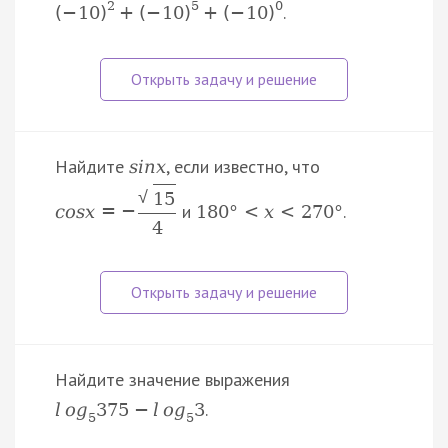
2
5
0
.
(
−
10
)
+
(
−
10
)
+
(
−
10
)
Найдите
, если известно, что
s
i
n
x
√
15
и
.
c
o
s
x
=
−
180
°
<
x
<
270
°
4
Найдите значение выражения
.
l
o
g
375
−
l
o
g
3
5
5