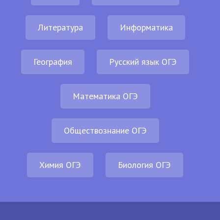
Литература
Информатика
География
Русский язык ОГЭ
Математика ОГЭ
Обществознание ОГЭ
Химия ОГЭ
Биология ОГЭ