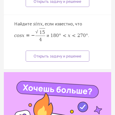
Найдите
, если известно, что
s
i
n
x
√
15
и
.
c
o
s
x
=
−
180
°
<
x
<
270
°
4