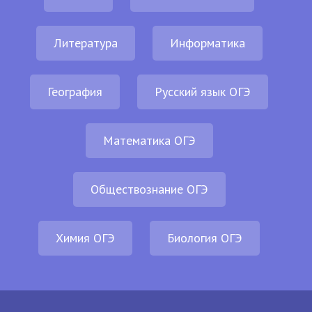
Литература
Информатика
География
Русский язык ОГЭ
Математика ОГЭ
Обществознание ОГЭ
Химия ОГЭ
Биология ОГЭ