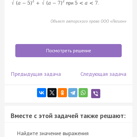
√
2
√
2
при
.
+
5
<
a
<
7
(
a
−
5
)
(
a
−
7
)
Объект авторского права ООО «Легион»
Посмотреть решение
Предыдущая задача
Следующая задача
Вместе с этой задачей также решают:
Найдите значение выражения