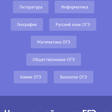
Литература
Информатика
География
Русский язык ОГЭ
Математика ОГЭ
Обществознание ОГЭ
Химия ОГЭ
Биология ОГЭ