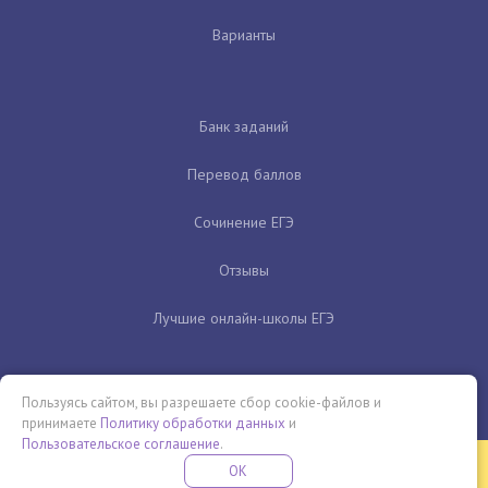
Варианты
Банк заданий
Перевод баллов
Сочинение ЕГЭ
Отзывы
Лучшие онлайн-школы ЕГЭ
Пользуясь сайтом, вы разрешаете сбор cookie-файлов и
принимаете
Политику обработки данных
и
Пользовательское соглашение
.
Бесплатная летняя школа
OK
ПОДРОБНЕЕ
ПРОВЕДИ ЭТО ЛЕТО С ПОЛЬЗОЙ