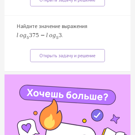
Найдите значение выражения
.
l
o
g
375
−
l
o
g
3
5
5