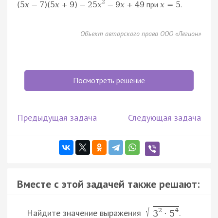
2
при
.
(
5
x
−
7
)
(
5
x
+
9
)
−
25
x
−
9
x
+
49
x
=
5
Объект авторского права ООО «Легион»
Посмотреть решение
Предыдущая задача
Следующая задача
Вместе с этой задачей также решают:
√
2
4
Найдите значение выражения
.
3
·
5