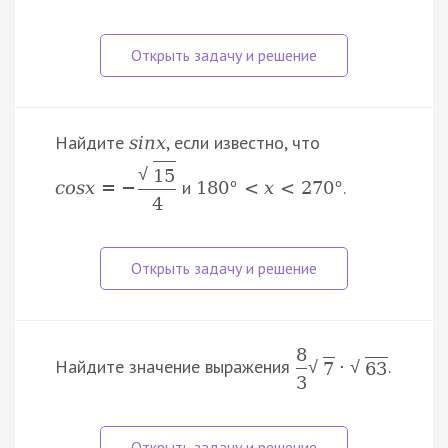
Найдите
, если известно, что
s
i
n
x
√
15
и
.
c
o
s
x
=
−
180
°
<
x
<
270
°
4
8
Найдите значение выражения
.
·
√
√
7
63
3