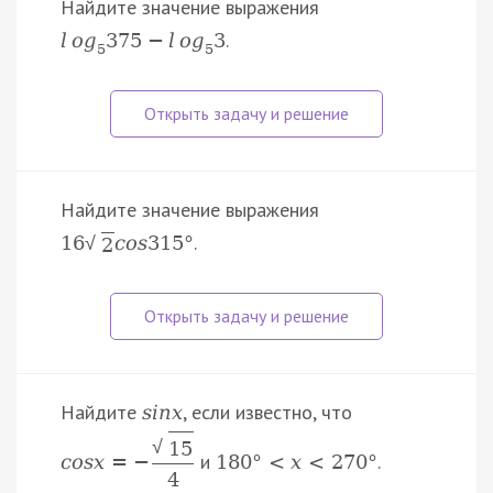
Найдите значение выражения
.
l
o
g
375
−
l
o
g
3
5
5
Найдите значение выражения
.
16
c
o
s
315
°
√
2
Найдите
, если известно, что
s
i
n
x
√
15
и
.
c
o
s
x
=
−
180
°
<
x
<
270
°
4