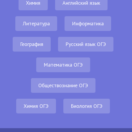
Химия
Английский язык
Литература
Информатика
География
Русский язык ОГЭ
Математика ОГЭ
Обществознание ОГЭ
Химия ОГЭ
Биология ОГЭ