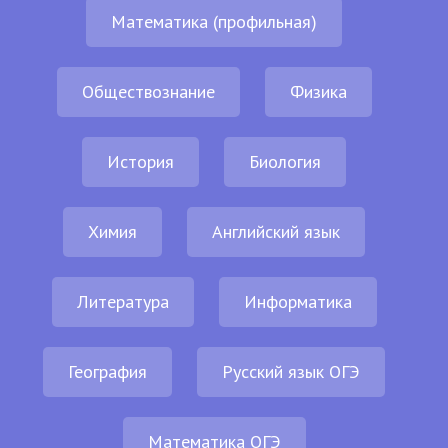
Математика (профильная)
Обществознание
Физика
История
Биология
Химия
Английский язык
Литература
Информатика
География
Русский язык ОГЭ
Математика ОГЭ