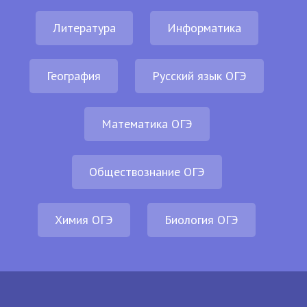
Литература
Информатика
География
Русский язык ОГЭ
Математика ОГЭ
Обществознание ОГЭ
Химия ОГЭ
Биология ОГЭ