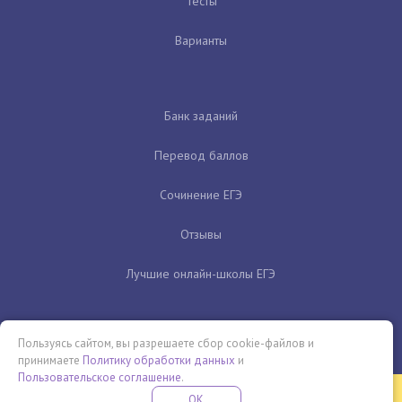
Тесты
Варианты
Банк заданий
Перевод баллов
Сочинение ЕГЭ
Отзывы
Лучшие онлайн-школы ЕГЭ
Пользуясь сайтом, вы разрешаете сбор cookie-файлов и
принимаете
Политику обработки данных
и
Пользовательское соглашение
.
Бесплатная летняя школа
OK