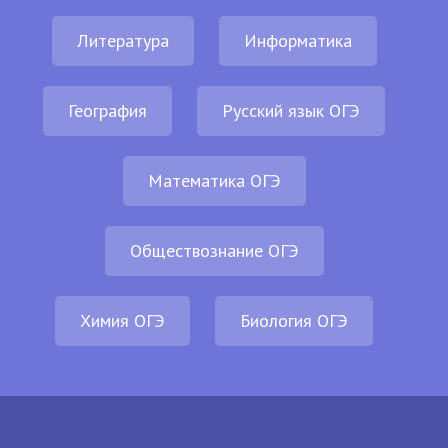
Литература
Информатика
География
Русский язык ОГЭ
Математика ОГЭ
Обществознание ОГЭ
Химия ОГЭ
Биология ОГЭ