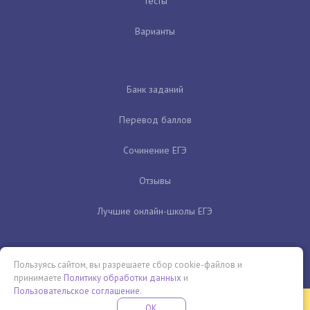
Тесты
Варианты
Банк заданий
Перевод баллов
Сочинение ЕГЭ
Отзывы
Лучшие онлайн-школы ЕГЭ
Пользуясь сайтом, вы разрешаете сбор cookie-файлов и
принимаете
Политику обработки данных
и
Пользовательское соглашение
.
Бесплатная летняя школа
OK