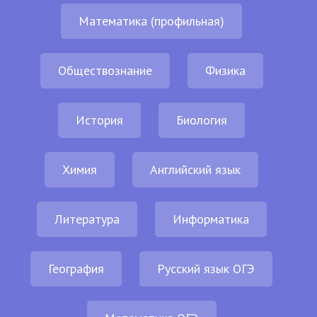
Математика (профильная)
Обществознание
Физика
История
Биология
Химия
Английский язык
Литература
Информатика
География
Русский язык ОГЭ