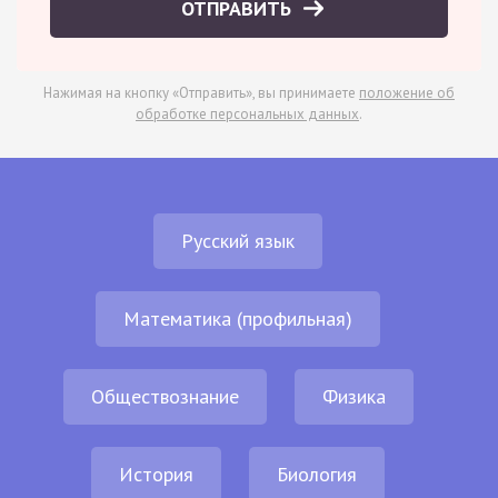
ОТПРАВИТЬ
Нажимая на кнопку «Отправить», вы принимаете
положение об
обработке персональных данных
.
Русский язык
Математика (профильная)
Обществознание
Физика
История
Биология