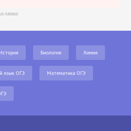
ых данных
.
История
Биология
Химия
й язык ОГЭ
Математика ОГЭ
ОГЭ