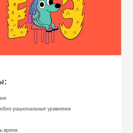
ы:
ния
робно-рациональные уравнения
ь время