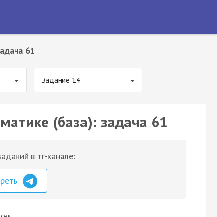
адача 61
Задание 14
матике (база): задача 61
аданий в тг-канале:
треть
 сек.