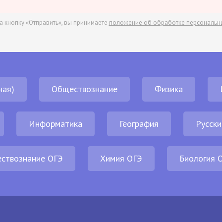
а кнопку «Отправить», вы принимаете
положение об обработке персональн
ная)
Обществознание
Физика
Информатика
География
Русски
ствознание ОГЭ
Химия ОГЭ
Биология 