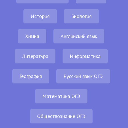
История
Биология
Химия
Английский язык
Литература
Информатика
География
Русский язык ОГЭ
Математика ОГЭ
Обществознание ОГЭ