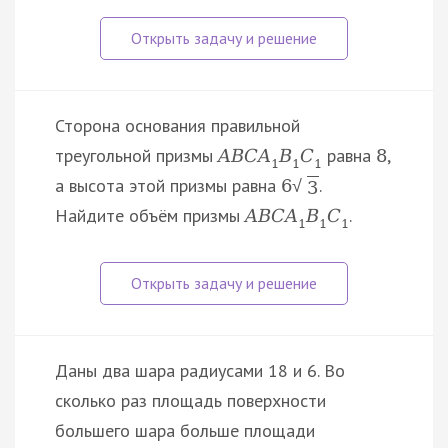
Сторона основания правильной
треугольной призмы
равна
,
A
B
C
A
B
C
8
1
1
1
а высота этой призмы равна
.
6
√
3
Найдите объём призмы
.
A
B
C
A
B
C
1
1
1
Даны два шара радиусами 18 и 6. Во
сколько раз площадь поверхности
большего шара больше площади