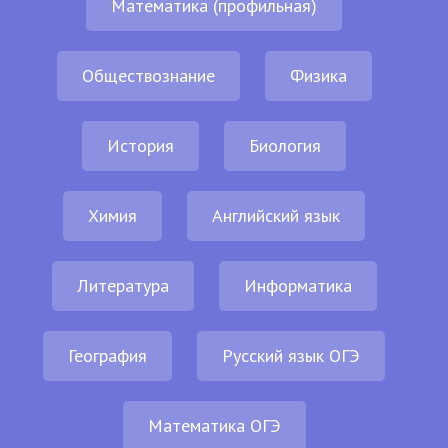
Математика (профильная)
Обществознание
Физика
История
Биология
Химия
Английский язык
Литература
Информатика
География
Русский язык ОГЭ
Математика ОГЭ