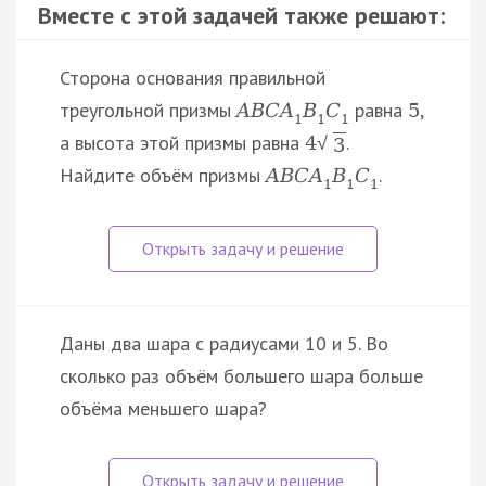
Вместе с этой задачей также решают:
Сторона основания правильной
треугольной призмы
равна
,
A
B
C
A
B
C
5
1
1
1
а высота этой призмы равна
.
4
√
3
Найдите объём призмы
.
A
B
C
A
B
C
1
1
1
Даны два шара с радиусами 10 и 5. Во
сколько раз объём большего шара больше
объёма меньшего шара?