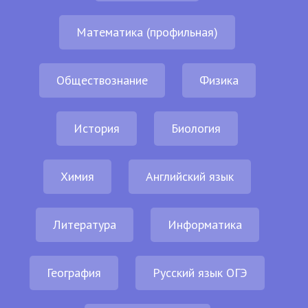
Математика (профильная)
Обществознание
Физика
История
Биология
Химия
Английский язык
Литература
Информатика
География
Русский язык ОГЭ