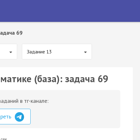
адача 69
Задание 13
матике (база): задача 69
аданий в тг-канале:
треть
 сек.