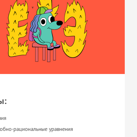
ы:
ния
робно-рациональные уравнения