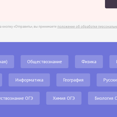
а кнопку «Отправить», вы принимаете
положение об обработке персональн
ная)
Обществознание
Физика
Информатика
География
Русски
ствознание ОГЭ
Химия ОГЭ
Биология 