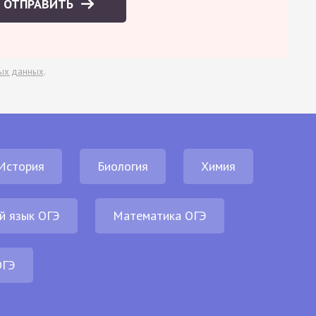
ОТПРАВИТЬ
ых данных
.
История
Биология
Химия
й язык ОГЭ
Математика ОГЭ
ОГЭ