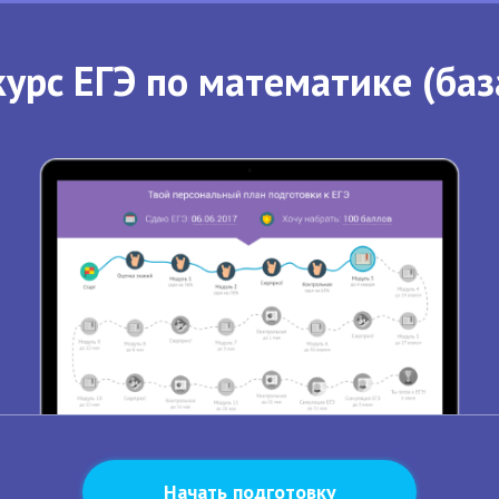
урс ЕГЭ по математике (баз
Начать подготовку