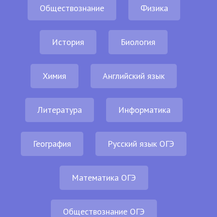
Обществознание
Физика
История
Биология
Химия
Английский язык
Литература
Информатика
География
Русский язык ОГЭ
Математика ОГЭ
Обществознание ОГЭ