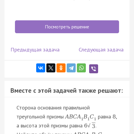
Посмотреть решение
Предыдущая задача
Следующая задача
Вместе с этой задачей также решают:
Сторона основания правильной
треугольной призмы
равна
,
A
B
C
A
B
C
8
1
1
1
а высота этой призмы равна
.
6
√
3