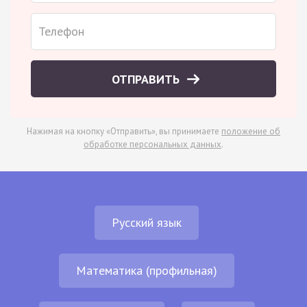
ОТПРАВИТЬ
Нажимая на кнопку «Отправить», вы принимаете
положение об
обработке персональных данных
.
Русский язык
Математика (профильная)