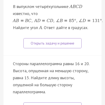
В выпуклом четырёхугольнике
A
B
C
D
известно, что
.
A
B
=
B
C
,
A
D
=
C
D
,
∠
B
=
85
°
,
∠
D
=
131
°
Найдите угол
. Ответ дайте в градусах.
A
Стороны параллелограмма равны 16 и 20.
Высота, опущенная на меньшую сторону,
равна 15. Найдите длину высоты,
опущенной на большую сторону
параллелограмма.