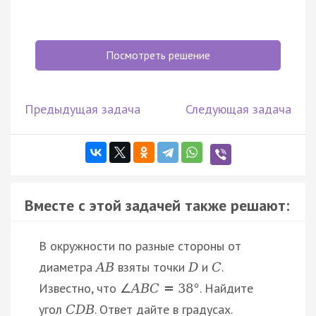
Посмотреть решение
Предыдущая задача
Следующая задача
Вместе с этой задачей также решают:
В окружности по разные стороны от
диаметра
взяты точки
и
.
A
B
D
C
Известно, что
. Найдите
∠
A
B
C
=
38
°
угол
. Ответ дайте в градусах.
C
D
B