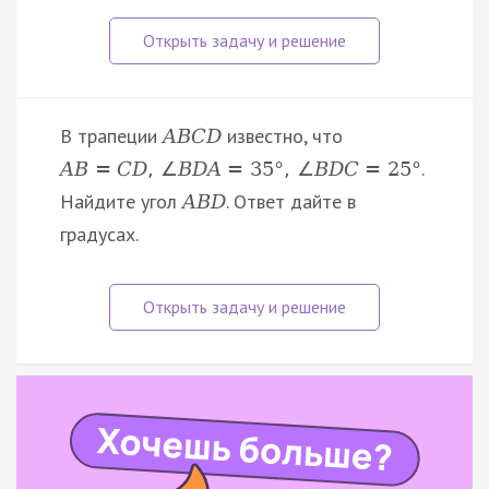
В трапеции
известно, что
A
B
C
D
.
A
B
=
C
D
,
∠
B
D
A
=
35
°
,
∠
B
D
C
=
25
°
Найдите угол
. Ответ дайте в
A
B
D
градусах.