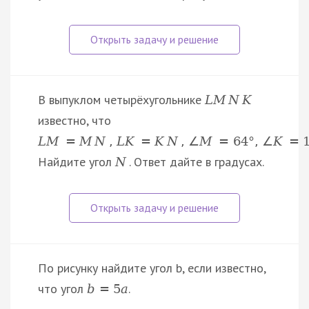
В выпуклом четырёхугольнике
L
M
N
K
известно, что
L
M
=
M
N
,
L
K
=
K
N
,
∠
M
=
64
°
,
∠
K
=
Найдите угол
. Ответ дайте в градусах.
N
По рисунку найдите угол b, если известно,
что угол
.
b
=
5
a