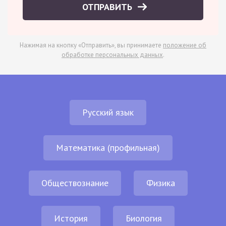
ОТПРАВИТЬ
Нажимая на кнопку «Отправить», вы принимаете
положение об
обработке персональных данных
.
Русский язык
Математика (профильная)
Обществознание
Физика
История
Биология