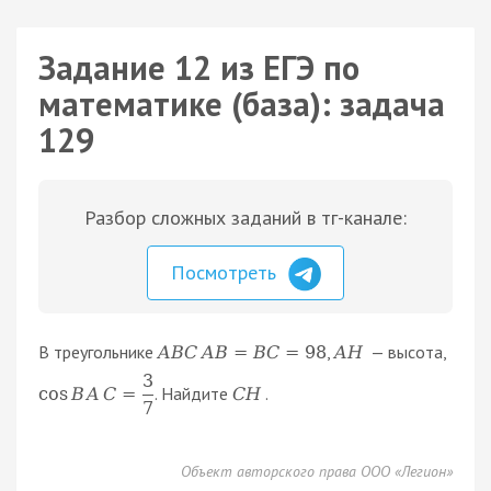
Задание 12 из ЕГЭ по
математике (база): задача
129
Разбор сложных заданий в тг-канале:
Посмотреть
В треугольнике
,
— высота,
A
B
C
A
B
=
B
C
=
98
A
H
3
. Найдите
.
cos
B
A
C
=
C
H
7
Объект авторского права ООО «Легион»