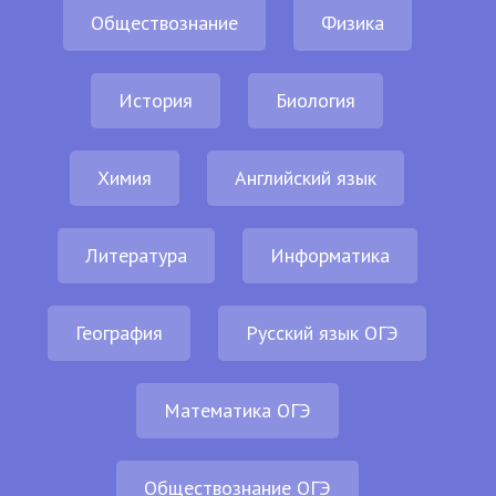
Обществознание
Физика
История
Биология
Химия
Английский язык
Литература
Информатика
География
Русский язык ОГЭ
Математика ОГЭ
Обществознание ОГЭ