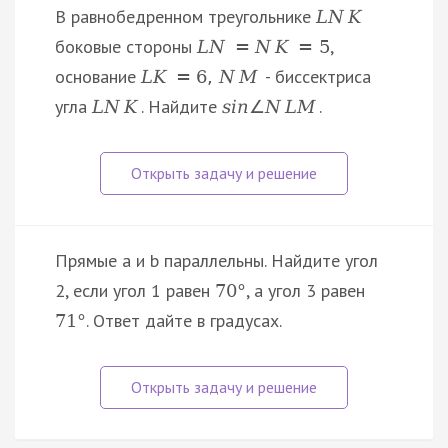
В равнобедренном треугольнике
L
N
K
боковые стороны
,
L
N
=
N
K
=
5
основание
- биссектриса
L
K
=
6
,
N
M
угла
. Найдите
.
L
N
K
s
i
n
∠
N
L
M
Прямые a и b параллельны. Найдите угол
2, если угол 1 равен
, а угол 3 равен
70
°
. Ответ дайте в градусах.
71
°