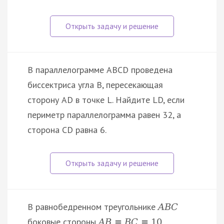
В параллелограмме ABCD проведена
биссектриса угла B, пересекающая
сторону AD в точке L. Найдите LD, если
периметр параллелограмма равен 32, а
сторона CD равна 6.
В равнобедренном треугольнике
A
B
C
боковые стороны
,
A
B
=
B
C
=
10