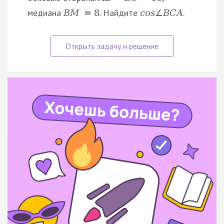
медиана
. Найдите
.
B
M
=
8
c
o
s
∠
B
C
A