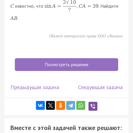
2
10
√
известно, что
,
. Найдите
C
sin
A
=
C
A
=
39
7
.
A
B
Объект авторского права ООО «Легион»
Посмотреть решение
Предыдущая задача
Следующая задача
Вместе с этой задачей также решают: