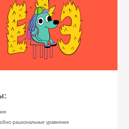
ы:
ния
робно-рациональные уравнения