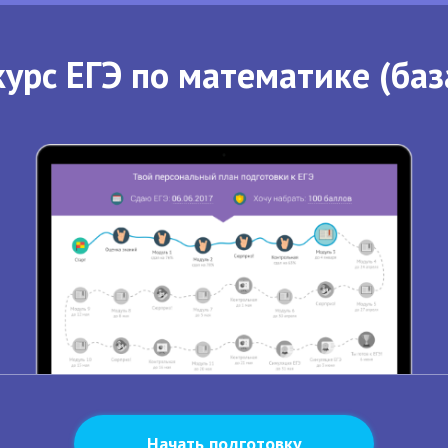
урс ЕГЭ по математике (баз
Начать подготовку