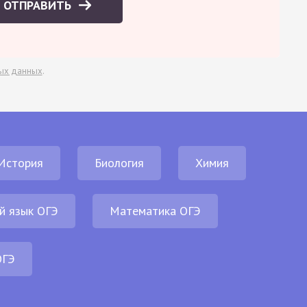
ОТПРАВИТЬ
ых данных
.
История
Биология
Химия
й язык ОГЭ
Математика ОГЭ
ОГЭ