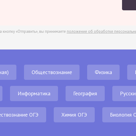
а кнопку «Отправить», вы принимаете
положение об обработке персональн
ная)
Обществознание
Физика
Информатика
География
Русски
ствознание ОГЭ
Химия ОГЭ
Биология 