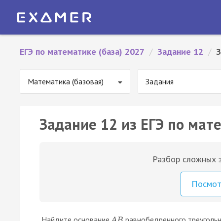
ЕГЭ по математике (база) 2027
/
Задание 12
/
З
Математика (базовая)
Задания
Задание 12 из ЕГЭ по мате
Разбор сложных з
Посмо
Найдите основание
равнобедренного треуголь
A
B