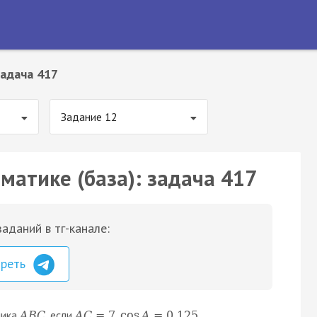
адача 417
Задание 12
матике (база): задача 417
аданий в тг-канале:
треть
ника
, если
,
.
A
B
C
A
C
=
7
cos
A
=
0
,
125