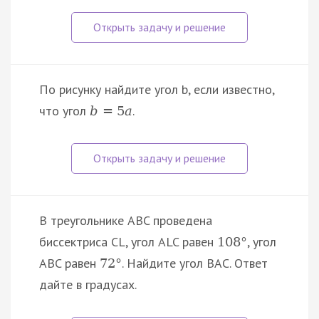
По рисунку найдите угол b, если известно,
что угол
.
b
=
5
a
В треугольнике ABC проведена
биссектриса CL, угол ALC равен
, угол
108
°
ABC равен
. Найдите угол BAC. Ответ
72
°
дайте в градусах.