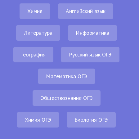
Химия
Английский язык
Литература
Информатика
География
Русский язык ОГЭ
Математика ОГЭ
Обществознание ОГЭ
Химия ОГЭ
Биология ОГЭ