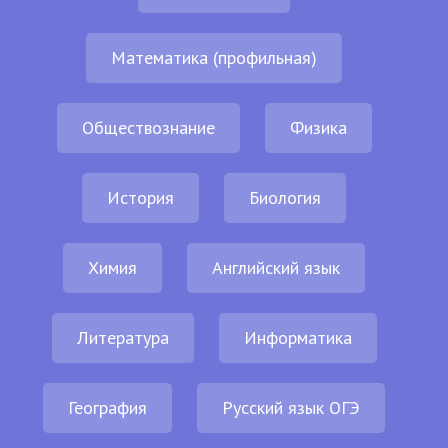
Математика (профильная)
Обществознание
Физика
История
Биология
Химия
Английский язык
Литература
Информатика
География
Русский язык ОГЭ