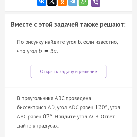
Вместе с этой задачей также решают:
По рисунку найдите угол b, если известно,
что угол
.
b
=
5
a
В треугольнике ABC проведена
биссектриса AD, угол ADC равен
, угол
120
°
ABC равен
. Найдите угол ACB. Ответ
87
°
дайте в градусах.