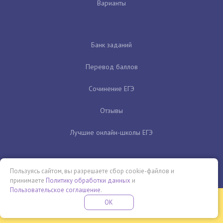
Варианты
Банк заданий
Перевод баллов
Сочинение ЕГЭ
Отзывы
Лучшие онлайн-школы ЕГЭ
Пользуясь сайтом, вы разрешаете сбор cookie-файлов и
принимаете
Политику обработки данных
и
Пользовательское соглашение
.
Бесплатная летняя школа
OK
ПОДРОБНЕЕ
ПРОВЕДИ ЭТО ЛЕТО С ПОЛЬЗОЙ