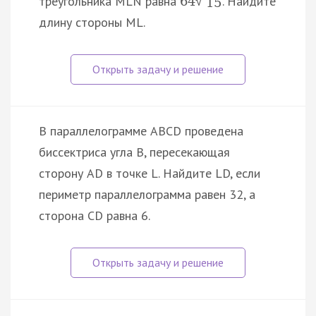
треугольника MLN равна
. Найдите
64
√
15
длину стороны ML.
В параллелограмме ABCD проведена
биссектриса угла B, пересекающая
сторону AD в точке L. Найдите LD, если
периметр параллелограмма равен 32, а
сторона CD равна 6.