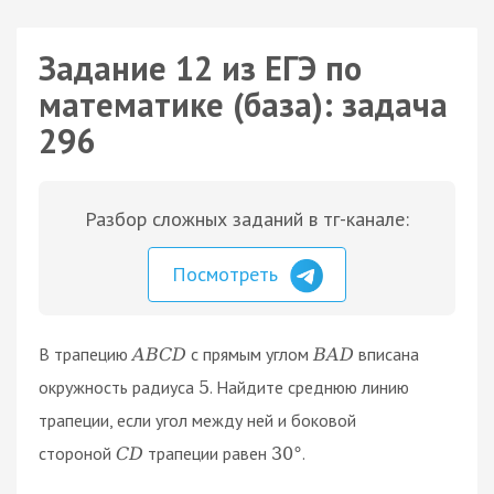
Задание 12 из ЕГЭ по
математике (база): задача
296
Разбор сложных заданий в тг-канале:
Посмотреть
В трапецию
с прямым углом
вписана
A
B
C
D
B
A
D
окружность радиуса
. Найдите среднюю линию
5
трапеции, если угол между ней и боковой
стороной
трапеции равен
.
C
D
30
°