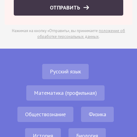
ОТПРАВИТЬ
Нажимая на кнопку «Отправить», вы принимаете
положение об
обработке персональных данных
.
Русский язык
Математика (профильная)
Обществознание
Физика
История
Биология