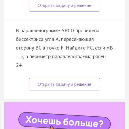
В параллелограмме ABCD проведена
биссектриса угла A, пересекающая
сторону BC в точке F. Найдите FC, если AB
= 5, а периметр параллелограмма равен
24.