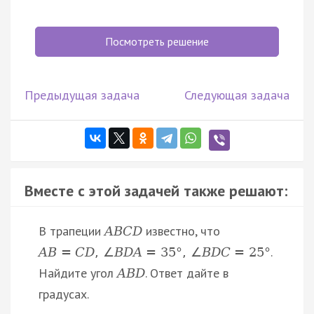
Посмотреть решение
Предыдущая задача
Следующая задача
Вместе с этой задачей также решают:
В трапеции
известно, что
A
B
C
D
.
A
B
=
C
D
,
∠
B
D
A
=
35
°
,
∠
B
D
C
=
25
°
Найдите угол
. Ответ дайте в
A
B
D
градусах.