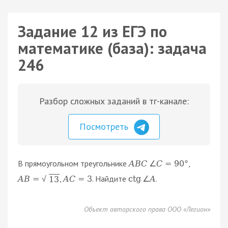
Задание 12 из ЕГЭ по
математике (база): задача
246
Разбор сложных заданий в тг-канале:
Посмотреть
В прямоугольном треугольнике
,
A
B
C
∠
C
=
90
°
,
. Найдите
.
A
B
=
A
C
=
3
ctg
∠
A
13
√
Объект авторского права ООО «Легион»