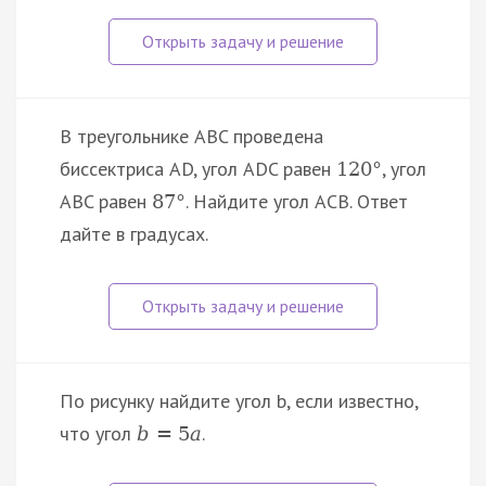
В треугольнике ABC проведена
биссектриса AD, угол ADC равен
, угол
120
°
ABC равен
. Найдите угол ACB. Ответ
87
°
дайте в градусах.
По рисунку найдите угол b, если известно,
что угол
.
b
=
5
a