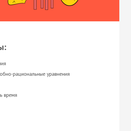
ы:
ния
робно-рациональные уравнения
ь время