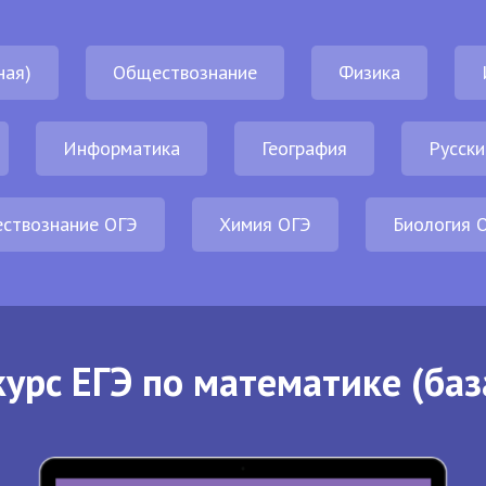
ная)
Обществознание
Физика
Информатика
География
Русски
ствознание ОГЭ
Химия ОГЭ
Биология 
урс ЕГЭ по математике (баз