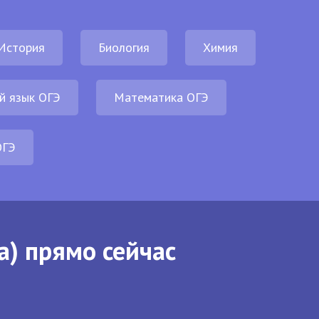
История
Биология
Химия
й язык ОГЭ
Математика ОГЭ
ОГЭ
а) прямо сейчас