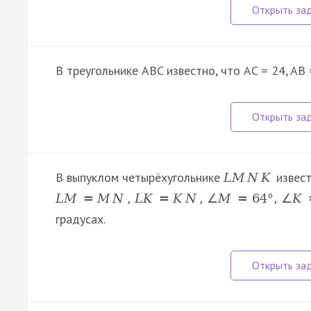
В треугольнике ABC известно, что AC = 24, AB
В выпуклом четырёхугольнике
извест
L
M
N
K
L
M
=
M
N
,
L
K
=
K
N
,
∠
M
=
64
°
,
∠
K
градусах.