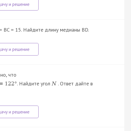
 = BC = 15. Найдите длину медианы BD.
но, что
. Найдите угол
. Ответ дайте в
=
122
°
N