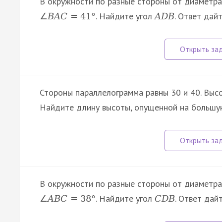
В окружности по разные стороны от диаметр
. Найдите угол
. Ответ дайт
∠
B
A
C
=
41
°
A
D
B
Стороны параллелограмма равны 30 и 40. Высо
Найдите длину высоты, опущенной на большу
В окружности по разные стороны от диаметр
. Найдите угол
. Ответ дайт
∠
A
B
C
=
38
°
C
D
B