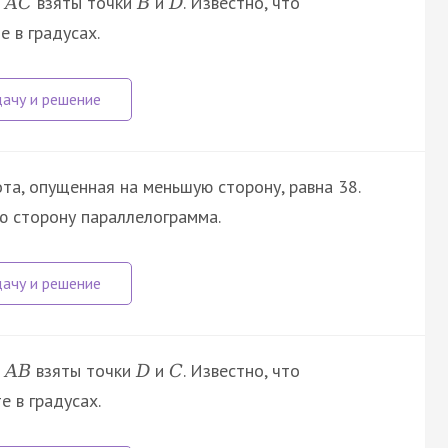
а
взяты точки
и
. Известно, что
A
C
B
D
е в градусах.
та, опущенная на меньшую сторону, равна 38.
ю сторону параллелограмма.
а
взяты точки
и
. Известно, что
A
B
D
C
е в градусах.