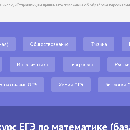
а кнопку «Отправить», вы принимаете
положение об обработке персональн
ная)
Обществознание
Физика
Информатика
География
Русски
ствознание ОГЭ
Химия ОГЭ
Биология 
урс ЕГЭ по математике (баз