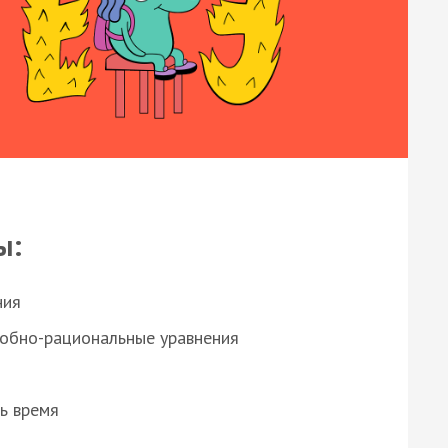
ы:
ния
робно-рациональные уравнения
ь время