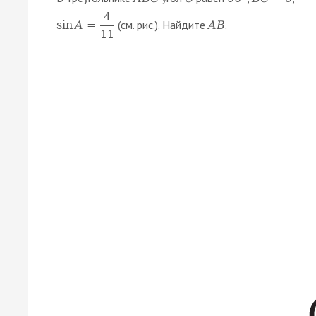
4
(см. рис.). Найдите
.
sin
A
=
A
B
11