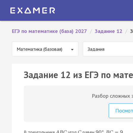
ЕГЭ по математике (база) 2027
/
Задание 12
/
З
Математика (базовая)
Задания
Задание 12 из ЕГЭ по мате
Разбор сложных з
Посмо
В треугольнике
угол
равен
,
,
A
B
C
C
90
°
B
C
=
9