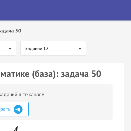
адача 50
Задание 12
матике (база): задача 50
аданий в тг-канале:
треть