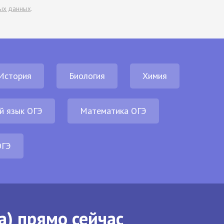
ых данных
.
История
Биология
Химия
й язык ОГЭ
Математика ОГЭ
ОГЭ
а) прямо сейчас