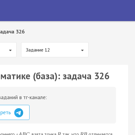
адача 326
Задание 12
матике (база): задача 326
аданий в тг-канале:
треть
роннего
, взята точка
так, что
отличается
▵
A
B
C
R
R
B