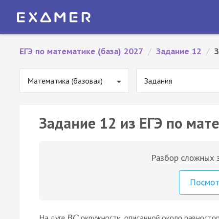
ЕГЭ по математике (база) 2027
/
Задание 12
/
З
Математика (базовая)
Задания
Задание 12 из ЕГЭ по мате
Разбор сложных з
Посмо
На дуге
окружности, описанной около равносто
B
C