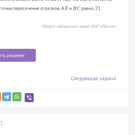
точки пересечения отрезков
и
равно
.
A
R
B
C
21
Объект авторского права ООО «Легион»
еть решение
Следующая задача
: