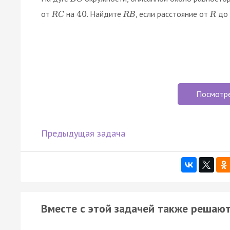
от
на
. Найдите
, если расстояние от
до 
R
C
40
R
B
R
Посмотр
Предыдущая задача
Вместе с этой задачей также решают