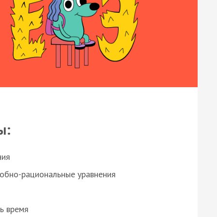
ы:
ния
робно-рациональные уравнения
ь время