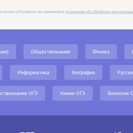
а кнопку «Отправить», вы принимаете
положение об обработке персональн
ная)
Обществознание
Физика
Информатика
География
Русски
ствознание ОГЭ
Химия ОГЭ
Биология 