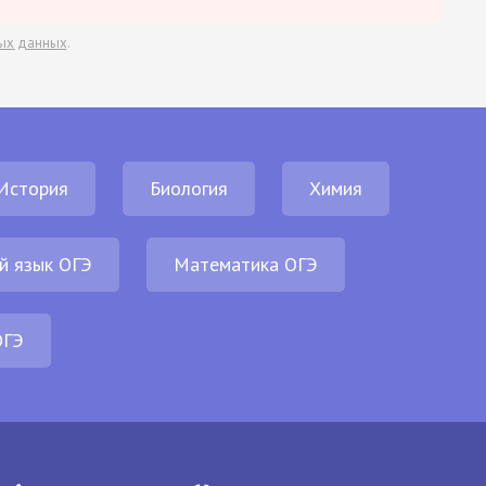
ых данных
.
История
Биология
Химия
й язык ОГЭ
Математика ОГЭ
ОГЭ