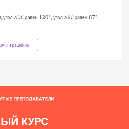
, угол ADC равен
, угол ABC равен
.
120
°
87
°
УТЫЕ ПРЕПОДАВАТЕЛИ
ЫЙ КУРС