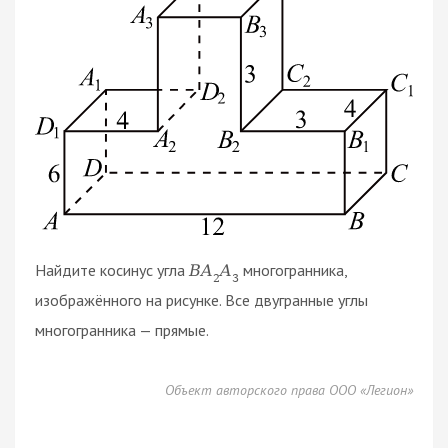
Найдите косинус угла
многогранника,
B
A
A
2
3
изображённого на рисунке. Все двугранные углы
многогранника — прямые.
Объект авторского права ООО «Легион»