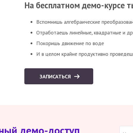
На бесплатном демо-курсе т
Вспомнишь алгебраические преобразова
Отработаешь линейные, квадратные и д
Покоришь движение по воде
И в целом крайне продуктивно проведеш
ЗАПИСАТЬСЯ
тный демо-доступ