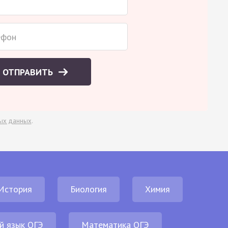
ОТПРАВИТЬ
ых данных
.
История
Биология
Химия
й язык ОГЭ
Математика ОГЭ