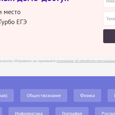
и место
Турбо ЕГЭ
а кнопку «Отправить», вы принимаете
положение об обработке персональн
ная)
Обществознание
Физика
Информатика
География
Русски