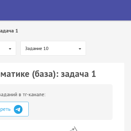
адача 1
Задание 10
матике (база): задача 1
аданий в тг-канале:
треть