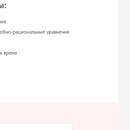
ы:
ния
робно-рациональные уравнения
ь время