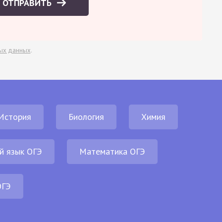
ОТПРАВИТЬ
ых данных
.
История
Биология
Химия
й язык ОГЭ
Математика ОГЭ
ОГЭ