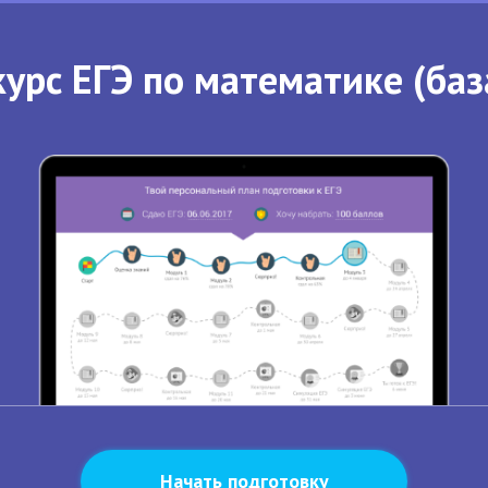
урс ЕГЭ по математике (баз
Начать подготовку