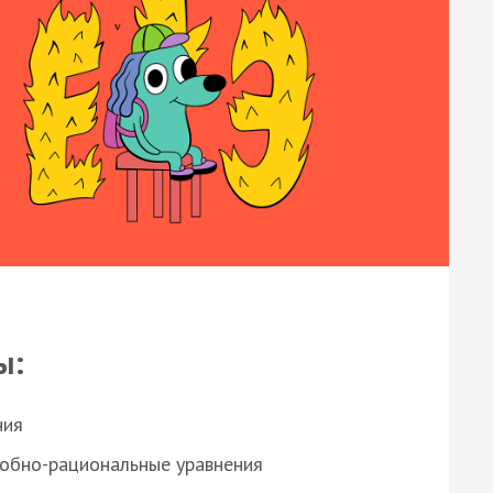
ы:
ния
робно-рациональные уравнения