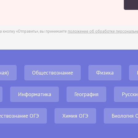
а кнопку «Отправить», вы принимаете
положение об обработке персональн
ная)
Обществознание
Физика
Информатика
География
Русски
ствознание ОГЭ
Химия ОГЭ
Биология 