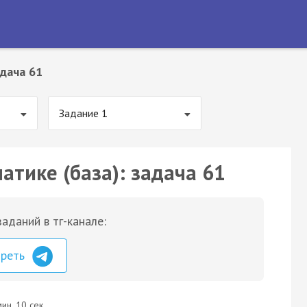
дача 61
Задание 1
атике (база): задача 61
аданий в тг-канале:
треть
ин. 10 сек.