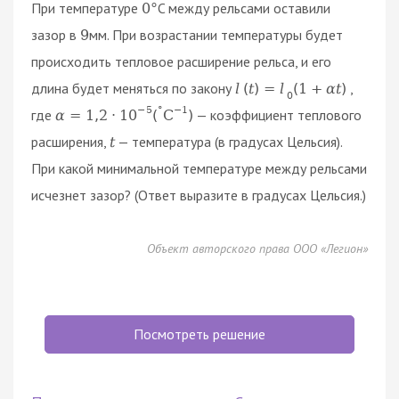
При температуре
C между рельсами оставили
0
°
зазор в
мм. При возрастании температуры будет
9
происходить тепловое расширение рельса, и его
длина будет меняться по закону
,
l
(
t
)
=
l
(
1
+
α
t
)
0
−
5
°
−
1
где
— коэффициент теплового
α
=
1
,
2
⋅
10
(
C
)
расширения,
— температура (в градусах Цельсия).
t
При какой минимальной температуре между рельсами
исчезнет зазор? (Ответ выразите в градусах Цельсия.)
Объект авторского права ООО «Легион»
Посмотреть решение