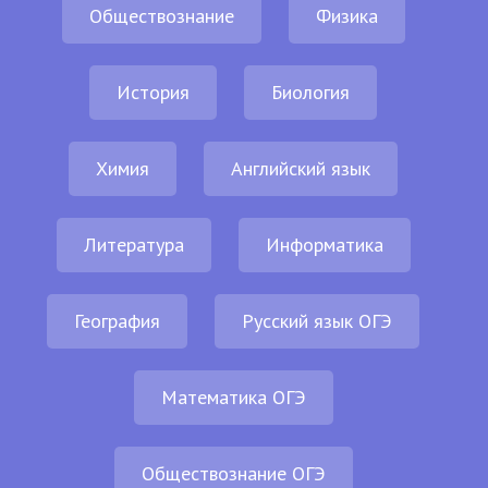
Обществознание
Физика
История
Биология
Химия
Английский язык
Литература
Информатика
География
Русский язык ОГЭ
Математика ОГЭ
Обществознание ОГЭ