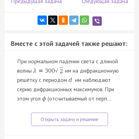
Предыдущая задача
Следующая задача
Вместе с этой задачей также решают:
При нормальном падении света с длиной
волны
нм на дифракционную
λ
=
300
√
2
решётку с периодом
нм наблюдают
d
серию дифракционных максимумов. При
этом угол
(отсчитываемый от перп…
ϕ