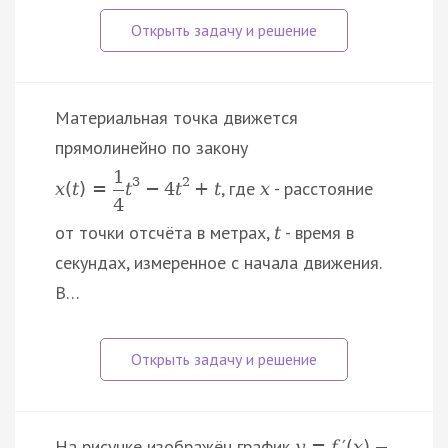
Материальная точка движется
прямолинейно по закону
1
3
2
, где
- расстояние
x
(
t
)
=
t
−
4
t
+
t
x
4
от точки отсчёта в метрах,
- время в
t
секундах, измеренное с начала движения.
В…
На рисунке изображён график
—
y
=
f
′
(
x
)