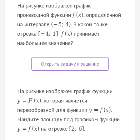
На рисунке изображён график
производной функции
, определённой
f
(
x
)
на интервале
. В какой точке
(
−
5
;
4
)
отрезка
принимает
[
−
4
;
1
]
f
(
x
)
наибольшее значение?
На рисунке изображён график функции
, которая является
y
=
F
(
x
)
первообразной для функции
.
y
=
f
(
x
)
Найдите площадь под графиком функции
на отрезке
.
y
=
f
(
x
)
[
2
;
6
]