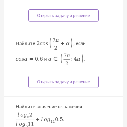
(
)
7
π
Найдите
, если
2
c
o
s
+
α
2
(
)
7
π
и
.
c
o
s
α
=
0.6
α
∈
;
4
π
2
Найдите значение выражения
l
o
g
2
5
.
+
l
o
g
0.5
11
l
o
g
11
5