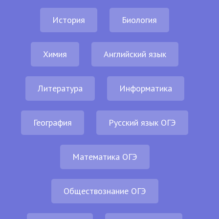
История
Биология
Химия
Английский язык
Литература
Информатика
География
Русский язык ОГЭ
Математика ОГЭ
Обществознание ОГЭ