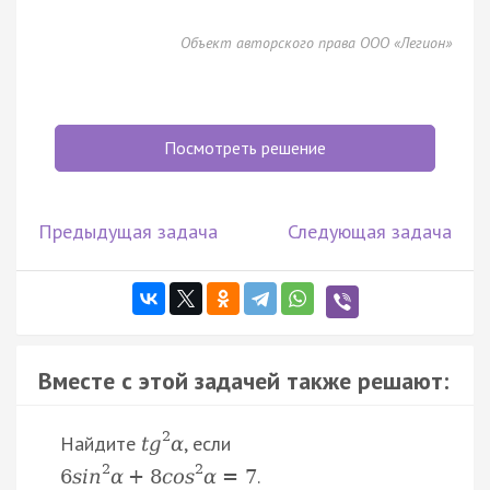
Объект авторского права ООО «Легион»
Посмотреть решение
Предыдущая задача
Следующая задача
Вместе с этой задачей также решают:
2
Найдите
, если
t
g
α
2
2
.
6
s
i
n
α
+
8
c
o
s
α
=
7